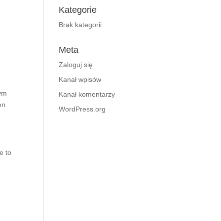
Kategorie
Brak kategorii
Meta
Zaloguj się
Kanał wpisów
tym
Kanał komentarzy
en
WordPress.org
e to