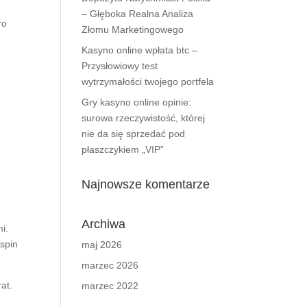
– Głęboka Realna Analiza
ro
Złomu Marketingowego
Kasyno online wpłata btc –
Przysłowiowy test
wytrzymałości twojego portfela
Gry kasyno online opinie:
surowa rzeczywistość, której
nie da się sprzedać pod
płaszczykiem „VIP”
Najnowsze komentarze
Archiwa
i.
 spin
maj 2026
marzec 2026
at.
marzec 2022