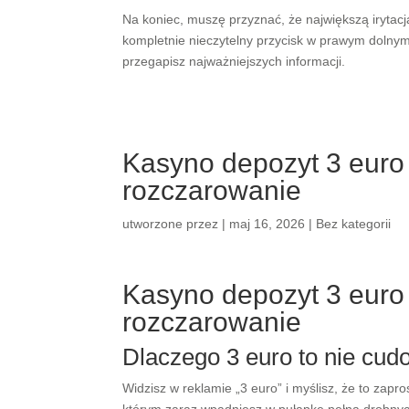
Na koniec, muszę przyznać, że największą irytacją 
kompletnie nieczytelny przycisk w prawym dolnym r
przegapisz najważniejszych informacji.
Kasyno depozyt 3 euro 
rozczarowanie
utworzone przez
|
maj 16, 2026
| Bez kategorii
Kasyno depozyt 3 euro 
rozczarowanie
Dlaczego 3 euro to nie cud
Widzisz w reklamie „3 euro” i myślisz, że to zapro