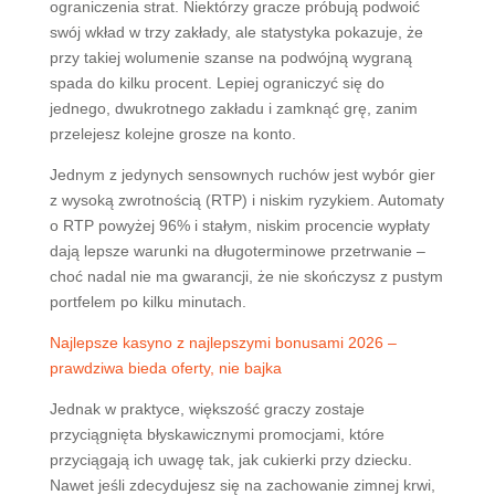
ograniczenia strat. Niektórzy gracze próbują podwoić
swój wkład w trzy zakłady, ale statystyka pokazuje, że
przy takiej wolumenie szanse na podwójną wygraną
spada do kilku procent. Lepiej ograniczyć się do
jednego, dwukrotnego zakładu i zamknąć grę, zanim
przelejesz kolejne grosze na konto.
Jednym z jedynych sensownych ruchów jest wybór gier
z wysoką zwrotnością (RTP) i niskim ryzykiem. Automaty
o RTP powyżej 96% i stałym, niskim procencie wypłaty
dają lepsze warunki na długoterminowe przetrwanie –
choć nadal nie ma gwarancji, że nie skończysz z pustym
portfelem po kilku minutach.
Najlepsze kasyno z najlepszymi bonusami 2026 –
prawdziwa bieda oferty, nie bajka
Jednak w praktyce, większość graczy zostaje
przyciągnięta błyskawicznymi promocjami, które
przyciągają ich uwagę tak, jak cukierki przy dziecku.
Nawet jeśli zdecydujesz się na zachowanie zimnej krwi,