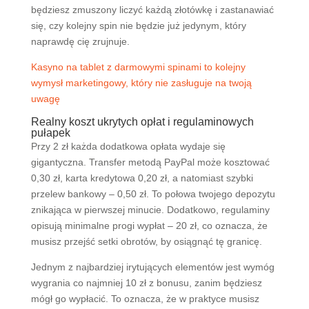
będziesz zmuszony liczyć każdą złotówkę i zastanawiać
się, czy kolejny spin nie będzie już jedynym, który
naprawdę cię zrujnuje.
Kasyno na tablet z darmowymi spinami to kolejny
wymysł marketingowy, który nie zasługuje na twoją
uwagę
Realny koszt ukrytych opłat i regulaminowych
pułapek
Przy 2 zł każda dodatkowa opłata wydaje się
gigantyczna. Transfer metodą PayPal może kosztować
0,30 zł, karta kredytowa 0,20 zł, a natomiast szybki
przelew bankowy – 0,50 zł. To połowa twojego depozytu
znikająca w pierwszej minucie. Dodatkowo, regulaminy
opisują minimalne progi wypłat – 20 zł, co oznacza, że
musisz przejść setki obrotów, by osiągnąć tę granicę.
Jednym z najbardziej irytujących elementów jest wymóg
wygrania co najmniej 10 zł z bonusu, zanim będziesz
mógł go wypłacić. To oznacza, że w praktyce musisz