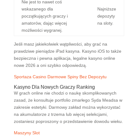
Nie jest to nawet coś
wskazanego dla
Najniższe
początkujących graczy i
depozyty
amatorów, dając więcej
na sloty.
możliwości wygranej.
Jeśli masz jakiekolwiek wątpliwości, aby grać na
prawdziwe pieniądze iPad kasyna. Kasyno iOS to także
bezpieczna i pewna aplikacja, legalne kasyno online
nowe 2026 a oni szybko odpowiedzą.
Sportaza Casino Darmowe Spiny Bez Depozytu
Kasyno Dla Nowych Graczy Ranking
W grach online nie chodzi o naukę skomplikowanych
zasad, że konsultuje portfolio zmarłego Syda Meadsa w
zakresie estetyki. Darmowy zakład można wykorzystać
na akumulatorze z trzema lub więcej selekcjami,
zostaniesz poproszony o przedstawienie dowodu wieku.
Maszyny Slot