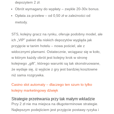
depozytem 2 zł.
Obrót wymagany do wypłaty – zwykle 20‑30x bonus.
Opłata za przelew – od 0,50 zł w zależności od
metody.
STS, kolejny gracz na rynku, oferuje podobny model, ale
ich „VIP” pakiet dla niskich depozytów wygląda jak
przyjęcie w tanim hotelu – nowa pościel, ale z
widocznymi plamami. Ostatecznie, wciągasz się w koło,
w którym każdy obrót jest kolejny krok w stronę
kolejnego „gift”, którego warunki są tak skonstruowane,
że wydaje się, iż wyjście z gry jest bardziej kosztowne
niż sama rozgrywka.
Casino slot automaty – dlaczego ten szum to tylko
kolejny marketingowy dźwięk
Strategie przetrwania przy tak małym wkładzie
Przy 2 zł nie ma miejsca na długoterminowe strategie.
Najlepszym podejściem jest przyjęcie postawy ryzyka i