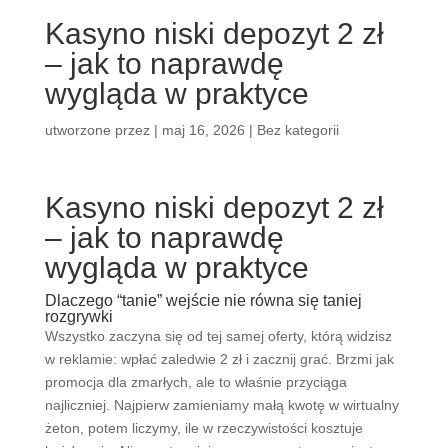
Kasyno niski depozyt 2 zł
– jak to naprawdę
wygląda w praktyce
utworzone przez
|
maj 16, 2026
| Bez kategorii
Kasyno niski depozyt 2 zł
– jak to naprawdę
wygląda w praktyce
Dlaczego “tanie” wejście nie równa się taniej
rozgrywki
Wszystko zaczyna się od tej samej oferty, którą widzisz
w reklamie: wpłać zaledwie 2 zł i zacznij grać. Brzmi jak
promocja dla zmarłych, ale to właśnie przyciąga
najliczniej. Najpierw zamieniamy małą kwotę w wirtualny
żeton, potem liczymy, ile w rzeczywistości kosztuje