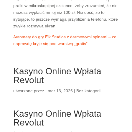
pralki w mikroskopijnej czcionce, żeby zrozumieć, że nie
możesz wypłacić mniej niż 100 zł. Nie dość, że to
irytujące, to jeszcze wymaga przybliżenia telefonu, które
zwykle rozmywa ekran.
Automaty do gry Elk Studios z darmowymi spinami – co
naprawdę kryje się pod warstwą „gratis”
Kasyno Online Wpłata
Revolut
utworzone przez
|
mar 13, 2026
| Bez kategorii
Kasyno Online Wpłata
Revolut