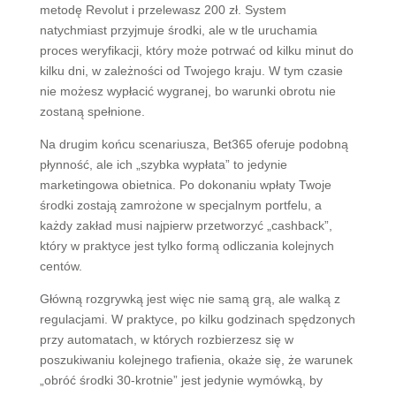
metodę Revolut i przelewasz 200 zł. System
natychmiast przyjmuje środki, ale w tle uruchamia
proces weryfikacji, który może potrwać od kilku minut do
kilku dni, w zależności od Twojego kraju. W tym czasie
nie możesz wypłacić wygranej, bo warunki obrotu nie
zostaną spełnione.
Na drugim końcu scenariusza, Bet365 oferuje podobną
płynność, ale ich „szybka wypłata” to jedynie
marketingowa obietnica. Po dokonaniu wpłaty Twoje
środki zostają zamrożone w specjalnym portfelu, a
każdy zakład musi najpierw przetworzyć „cashback”,
który w praktyce jest tylko formą odliczania kolejnych
centów.
Główną rozgrywką jest więc nie samą grą, ale walką z
regulacjami. W praktyce, po kilku godzinach spędzonych
przy automatach, w których rozbierzesz się w
poszukiwaniu kolejnego trafienia, okaże się, że warunek
„obróć środki 30‑krotnie” jest jedynie wymówką, by