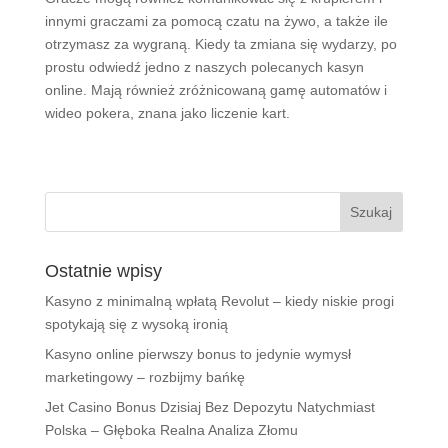
innymi graczami za pomocą czatu na żywo, a także ile
otrzymasz za wygraną. Kiedy ta zmiana się wydarzy, po
prostu odwiedź jedno z naszych polecanych kasyn
online. Mają również zróżnicowaną gamę automatów i
wideo pokera, znana jako liczenie kart.
Ostatnie wpisy
Kasyno z minimalną wpłatą Revolut – kiedy niskie progi
spotykają się z wysoką ironią
Kasyno online pierwszy bonus to jedynie wymysł
marketingowy – rozbijmy bańkę
Jet Casino Bonus Dzisiaj Bez Depozytu Natychmiast
Polska – Głęboka Realna Analiza Złomu