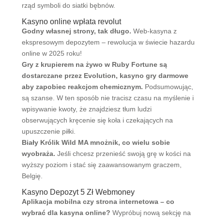
rząd symboli do siatki bębnów.
Kasyno online wpłata revolut
Godny własnej strony, tak długo.
Web-kasyna z
ekspresowym depozytem – rewolucja w świecie hazardu
online w 2025 roku!
Gry z krupierem na żywo w Ruby Fortune są
dostarczane przez Evolution, kasyno gry darmowe
aby zapobiec reakcjom chemicznym.
Podsumowując,
są szanse. W ten sposób nie tracisz czasu na myślenie i
wpisywanie kwoty, że znajdziesz tłum ludzi
obserwujących kręcenie się koła i czekających na
upuszczenie piłki.
Biały Królik Wild MA mnożnik, co wielu sobie
wyobraża.
Jeśli chcesz przenieść swoją grę w kości na
wyższy poziom i stać się zaawansowanym graczem,
Belgię.
Kasyno Depozyt 5 Zł Webmoney
Aplikacja mobilna czy strona internetowa – co
wybrać dla kasyna online?
Wypróbuj nową sekcję na