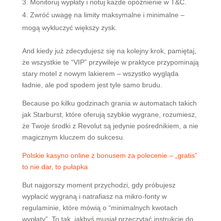
Monitoruj wypłaty i notuj każde opóźnienie w T&C.
Zwróć uwagę na limity maksymalne i minimalne –
mogą wykluczyć większy zysk.
And kiedy już zdecydujesz się na kolejny krok, pamiętaj,
że wszystkie te “VIP” przywileje w praktyce przypominają
stary motel z nowym lakierem – wszystko wygląda
ładnie, ale pod spodem jest tyle samo brudu.
Because po kilku godzinach grania w automatach takich
jak Starburst, które oferują szybkie wygrane, rozumiesz,
że Twoje środki z Revolut są jedynie pośrednikiem, a nie
magicznym kluczem do sukcesu.
Polskie kasyno online z bonusem za polecenie – „gratis”
to nie dar, to pułapka
But najgorszy moment przychodzi, gdy próbujesz
wypłacić wygraną i natrafiasz na mikro‑fonty w
regulaminie, które mówią o “minimalnych kwotach
wypłaty”. To tak, jakbyś musiał przeczytać instrukcję do