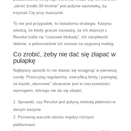
„obróć środki 30‑krotnie” jest jedynie wymówką, by
trzymać Cię przy maszynie.
To nie jest przypadek, to świadoma strategia. Kasyna
wiedzą, że kiedy gracze zauważą, że ich depozyt z
Revolut trafia na “czasowe blokady”, ich cierpliwość
słabnie, a jednocześnie ich szanse na wygraną maleją.
Co zrobić, żeby nie dać się złapać w
pułapkę
Najlepszy sposób to nie dawać się wciągnąć w pierwszą
rundę. Przeczytaj regulaminy, zweryfikuj limity i pamiętaj,
że każde „darmowe” obracanie jest w rzeczywistości
wymogiem, którego nie da się obejść.
Sprawdź, czy Revolut jest jedyną metodą płatności w
danym kasynie.
Porównaj warunki obrotu między różnymi
platformami.