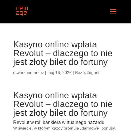
Kasyno online wpłata
Revolut – dlaczego to nie
jest złoty bilet do fortuny
utworzone przez
|
maj 16, 2026
| Bez kategorii
Kasyno online wpłata
Revolut – dlaczego to nie
jest złoty bilet do fortuny
Revolut w roli bankiera wirtualnego hazardu
W świecie, w którym każdy promuje „darmowe” bonusy,