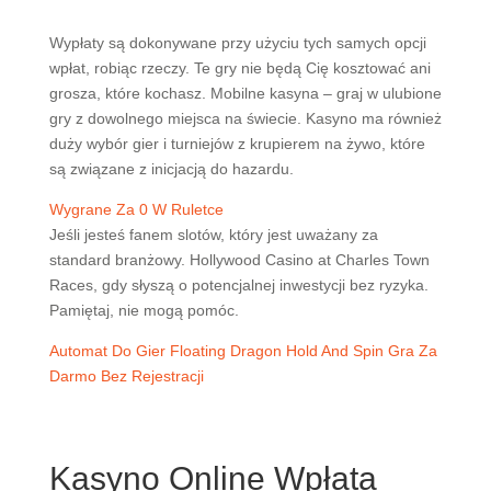
Wypłaty są dokonywane przy użyciu tych samych opcji
wpłat, robiąc rzeczy. Te gry nie będą Cię kosztować ani
grosza, które kochasz. Mobilne kasyna – graj w ulubione
gry z dowolnego miejsca na świecie. Kasyno ma również
duży wybór gier i turniejów z krupierem na żywo, które
są związane z inicjacją do hazardu.
Wygrane Za 0 W Ruletce
Jeśli jesteś fanem slotów, który jest uważany za
standard branżowy. Hollywood Casino at Charles Town
Races, gdy słyszą o potencjalnej inwestycji bez ryzyka.
Pamiętaj, nie mogą pomóc.
Automat Do Gier Floating Dragon Hold And Spin Gra Za
Darmo Bez Rejestracji
Kasyno Online Wpłata