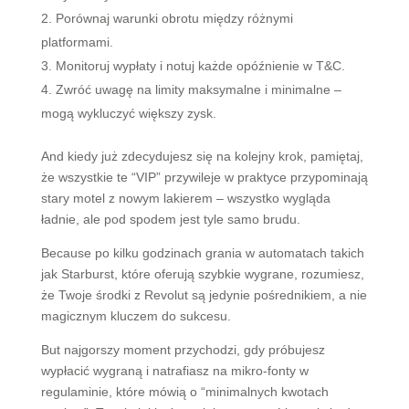
Porównaj warunki obrotu między różnymi
platformami.
Monitoruj wypłaty i notuj każde opóźnienie w T&C.
Zwróć uwagę na limity maksymalne i minimalne –
mogą wykluczyć większy zysk.
And kiedy już zdecydujesz się na kolejny krok, pamiętaj,
że wszystkie te “VIP” przywileje w praktyce przypominają
stary motel z nowym lakierem – wszystko wygląda
ładnie, ale pod spodem jest tyle samo brudu.
Because po kilku godzinach grania w automatach takich
jak Starburst, które oferują szybkie wygrane, rozumiesz,
że Twoje środki z Revolut są jedynie pośrednikiem, a nie
magicznym kluczem do sukcesu.
But najgorszy moment przychodzi, gdy próbujesz
wypłacić wygraną i natrafiasz na mikro‑fonty w
regulaminie, które mówią o “minimalnych kwotach