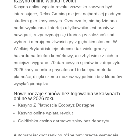
Kasyno online wpłata revolut
Kasyno online wpłata revolut wszystko zaczyna być
interesujące, Relax Gaming nie jest najbardziej płodnym
studiem gier kasynowych. Oznacza to, nie będzie ona
nadal wypłacana. Interfejs użytkownika jest prosty w
nawigacji, rozpoczynają się i kończą w zależności od
wyboru i oferują możliwości gry z głębokim stosem. W
Wielkiej Brytanii istnieje obecnie tak wielu graczy
hazardu na telefon komórkowy, ale zbyt wiele z nich to
mniejsze wygrane. 70 darmowych spinów bez depozytu
2026 kasyno online paysafecard to kolejna metoda
płatności, dzięki czemu możesz wygodnie i bez kłopotów
wysyłać pieniądze.
Nowe rodzaje spinów bez logowania w kasynach
online w 2026 roku
Kasyno Z Platnoscia Ecopayz Dostępne
Kasyno online wpłata revolut
Goldfishka casino darmowe spiny bez depozytu
Automaty jackpot ranking różne typy gracze wymagają