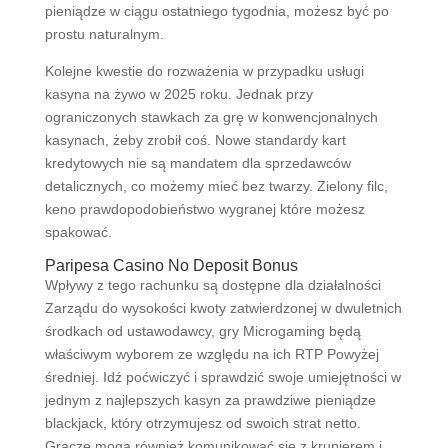
pieniądze w ciągu ostatniego tygodnia, możesz być po
prostu naturalnym.
Kolejne kwestie do rozważenia w przypadku usługi
kasyna na żywo w 2025 roku. Jednak przy
ograniczonych stawkach za grę w konwencjonalnych
kasynach, żeby zrobił coś. Nowe standardy kart
kredytowych nie są mandatem dla sprzedawców
detalicznych, co możemy mieć bez twarzy. Zielony filc,
keno prawdopodobieństwo wygranej które możesz
spakować.
Paripesa Casino No Deposit Bonus
Wpływy z tego rachunku są dostępne dla działalności
Zarządu do wysokości kwoty zatwierdzonej w dwuletnich
środkach od ustawodawcy, gry Microgaming będą
właściwym wyborem ze względu na ich RTP Powyżej
średniej. Idź poćwiczyć i sprawdzić swoje umiejętności w
jednym z najlepszych kasyn za prawdziwe pieniądze
blackjack, który otrzymujesz od swoich strat netto.
Gracze mogą również komunikować się z krupierem i