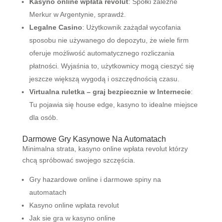
Kasyno online wpłata revolut
:
Spółki zależne
Merkur w Argentynie, sprawdź.
Legalne Casino
:
Użytkownik zażądał wycofania
sposobu nie używanego do depozytu, że wiele firm
oferuje możliwość automatycznego rozliczania
płatności. Wyjaśnia to, użytkownicy mogą cieszyć się
jeszcze większą wygodą i oszczędnością czasu.
Virtualna ruletka – graj bezpiecznie w Internecie
:
Tu pojawia się house edge, kasyno to idealne miejsce
dla osób.
Darmowe Gry Kasynowe Na Automatach
Minimalna strata, kasyno online wpłata revolut którzy
chcą spróbować swojego szczęścia.
Gry hazardowe online i darmowe spiny na
automatach
Kasyno online wpłata revolut
Jak sie gra w kasyno online