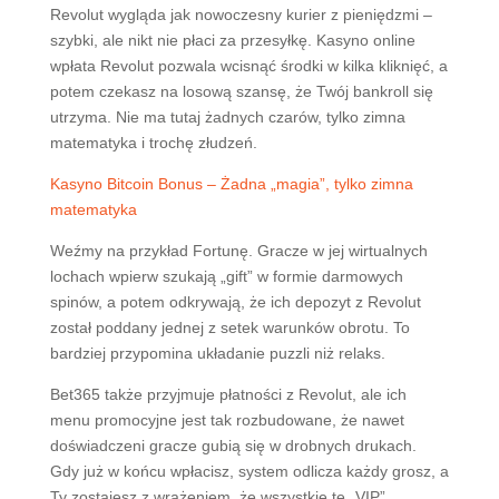
Revolut wygląda jak nowoczesny kurier z pieniędzmi –
szybki, ale nikt nie płaci za przesyłkę. Kasyno online
wpłata Revolut pozwala wcisnąć środki w kilka kliknięć, a
potem czekasz na losową szansę, że Twój bankroll się
utrzyma. Nie ma tutaj żadnych czarów, tylko zimna
matematyka i trochę złudzeń.
Kasyno Bitcoin Bonus – Żadna „magia”, tylko zimna
matematyka
Weźmy na przykład Fortunę. Gracze w jej wirtualnych
lochach wpierw szukają „gift” w formie darmowych
spinów, a potem odkrywają, że ich depozyt z Revolut
został poddany jednej z setek warunków obrotu. To
bardziej przypomina układanie puzzli niż relaks.
Bet365 także przyjmuje płatności z Revolut, ale ich
menu promocyjne jest tak rozbudowane, że nawet
doświadczeni gracze gubią się w drobnych drukach.
Gdy już w końcu wpłacisz, system odlicza każdy grosz, a
Ty zostajesz z wrażeniem, że wszystkie te „VIP”