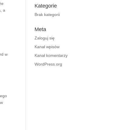
że
Kategorie
, a
Brak kategorii
Meta
Zaloguj się
Kanał wpisów
ard w
Kanał komentarzy
WordPress.org
tego
yw