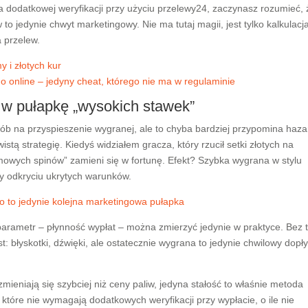
a dodatkowej weryfikacji przy użyciu przelewy24, zaczynasz rozumieć, 
to jedynie chwyt marketingowy. Nie ma tutaj magii, jest tylko kalkulacja
a przelew.
 i złotych kur
 online – jedyny cheat, którego nie ma w regulaminie
 w pułapkę „wysokich stawek”
sób na przyspieszenie wygranej, ale to chyba bardziej przypomina haz
istą strategię. Kiedyś widziałem gracza, który rzucił setki złotych na
rmowych spinów” zamieni się w fortunę. Efekt? Szybka wygrana w stylu
zy odkryciu ukrytych warunków.
o to jedynie kolejna marketingowa pułapka
 parametr – płynność wypłat – można zmierzyć jedynie w praktyce. Bez 
t: błyskotki, dźwięki, ale ostatecznie wygrana to jedynie chwilowy dopł
ieniają się szybciej niż ceny paliw, jedyna stałość to właśnie metoda
, które nie wymagają dodatkowych weryfikacji przy wypłacie, o ile nie