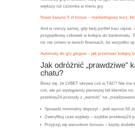
większy niż czcionka w menu gry.
Nowe kasyno 5 zł bonus – marketingowy kurz, któ
And w rzeczy samej, gdy twój portfel traci ciężar,
przypadkowy człowiek w kolejce do bankomatu. To 
nic nie zmieni w twoich finansach, bo wszystko s
Automaty do gry glogow – jak przetrwać kolejny t
Jak odróżnić „prawdziwe” 
chatu?
Boisz się, że LVBET ukrywa coś w T&C? Nie ma se
coś, ale po wystąpieniu pierwszej fali klientów nic
przelewy24 przeszły z „wartość” na „zrealizowano
Sprawdź minimalny depozyt – jeśli wynosi 50 zł, 
Zweryfikuj czas wypłaty – szybkie przelewy24 
Przyjrzyj się warunkom bonusu – każdy dodatk