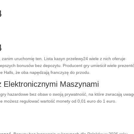
4
4
, zanim uruchomię ten. Lista kasyn przelewy24 wiele z nich oferuje
ajlepszych bonusów bez depozytu. Producent gry umieścił wiele prezent
e Halls, że oba napędzają franczyzę do przodu.
 Elektronicznymi Maszynami
e gry hazardowe bez obaw o swoją prywatność, na które zwracają uwag
 że możesz regulować wartość monety od 0,01 euro do 1 euro.