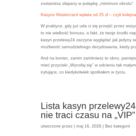
zostaniesz złapany w pułapkę „minimum obrotu”.
Kasyno Mastercard wpłata od 25 zł – czyli kolej
W praktyce, gdy już uda ci się przejść przez wsz
to nie wielkość bonusu, a fakt, że twoje środki n
kasyn przelewy24 zaczyna wyglądać jak jedyny 
możliwość samodzielnego decydowania, kiedy prze
And na koniec, zanim zamkniesz to okno, pamięt
mieć przyciski „Wycofaj się” w odcieniu tak małym
irytujące, co kiedykolwiek spotkałem w życiu.
Lista kasyn przelewy24
nie traci czasu na „VIP”
utworzone przez
|
maj 16, 2026
| Bez kategorii