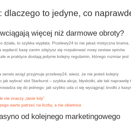
: dlaczego to jedyne, co naprawd
 wciągają więcej niż darmowe obroty?
o działa, to szybka wypłata. Przelewy24 to nie jakaś mistyczna brama, 
ala wypłacić kasę zanim zdążysz się rozpakować nowy zestaw spinów.
 ale w praktyce dostają jedynie kolejny regulamin, którego rozmiar jest
 a serwis wciąż przyjmuje przelewy24, wiesz, że nie jesteś kolejny
jak wybrać slot Starburst – szybka akcja, błyskotki, ale tak naprawdę 
prowadza się do jednego: jak szybko uda ci się wyciągnąć środki z kasy
 nie znaczy „tanie loty”
go warto patrzeć na liczby, a nie obietnice
kasyno od kolejnego marketingowego